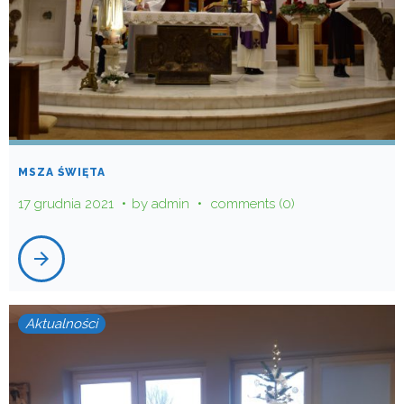
MSZA ŚWIĘTA
17 grudnia 2021
by
admin
comments (0)
arrow_forward
Aktualności