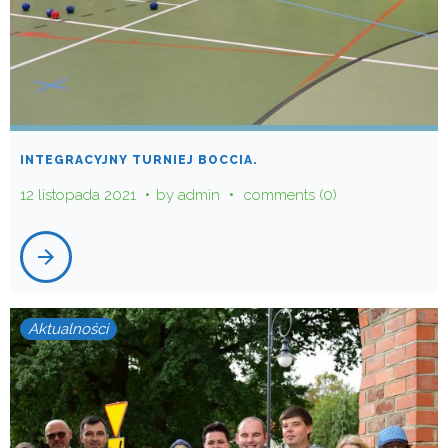
INTEGRACYJNY TURNIEJ BOCCIA.
12 listopada 2021
by
admin
comments (0)
arrow_forward
Aktualności