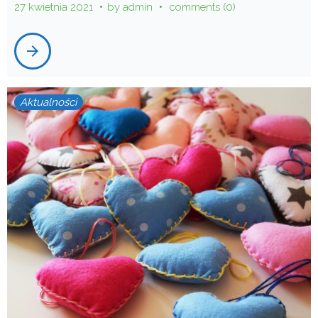
27 kwietnia 2021
by
admin
comments (0)
arrow_forward
Aktualności