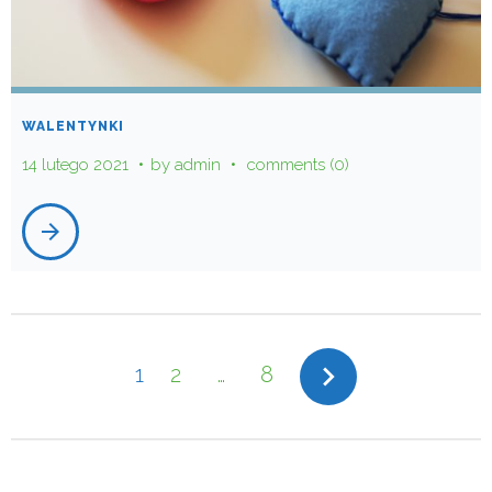
WALENTYNKI
14 lutego 2021
by
admin
comments (0)
arrow_forward
STRONICOWANIE
navigate_next
1
2
…
8
WPISÓW