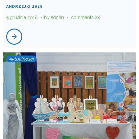
ANDRZEJKI 2018
5 grudnia 2018
by
admin
comments (0)
arrow_forward
Aktualności