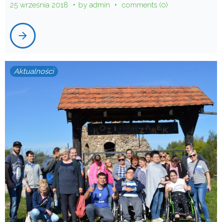
25 września 2018
by
admin
comments (0)
arrow_forward
Aktualności