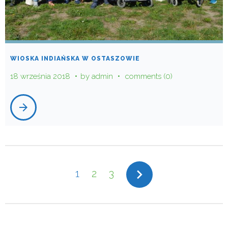
WIOSKA INDIAŃSKA W OSTASZOWIE
18 września 2018
by
admin
comments (0)
arrow_forward
STRONICOWANIE
navigate_next
1
2
3
WPISÓW