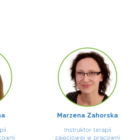
na
Marzena Zahorska
pii
Instruktor terapii
cowni
zajęciowej
w pracowni