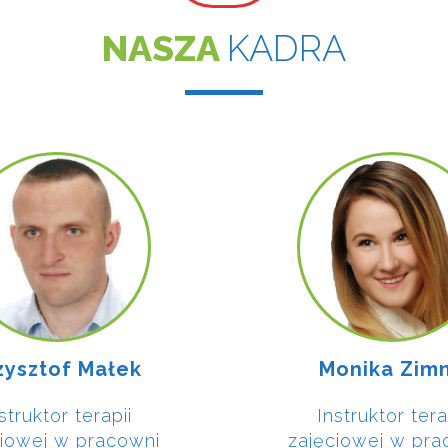
NASZA
KADRA
zysztof Małek
Monika Zim
struktor terapii
Instruktor tera
ciowej w pracowni
zajęciowej w pra