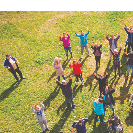
Stro
Głó