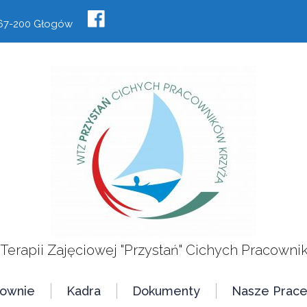
, 67-200 Głogów
 Terapii Zajęciowej "Przystań" Cichych Pracowni
cownie
Kadra
Dokumenty
Nasze Prac