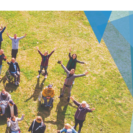
na
wna