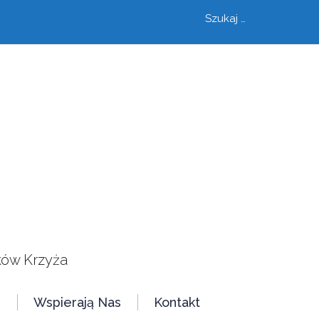
Szukaj
szukaj
ków Krzyża
e
Wspierają Nas
Kontakt