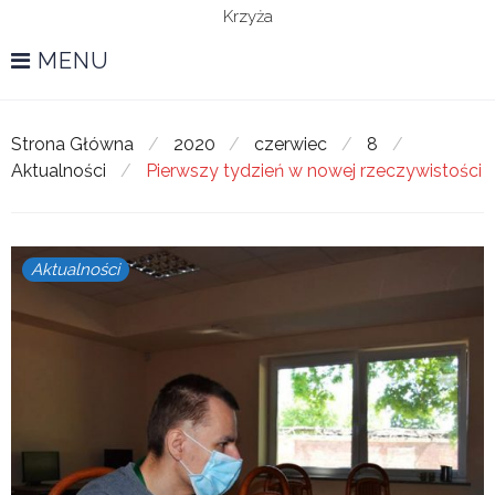
Krzyża
MENU
Strona Główna
/
2020
/
czerwiec
/
8
/
Aktualności
/
Pierwszy tydzień w nowej rzeczywistości
Aktualności