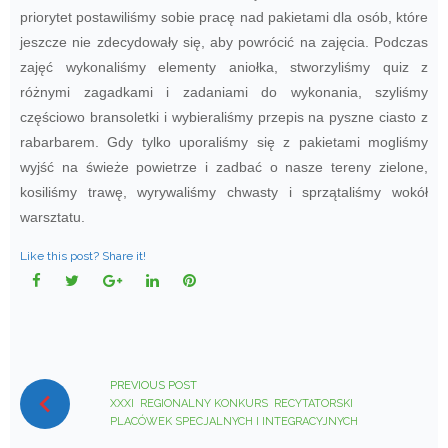
priorytet postawiliśmy sobie pracę nad pakietami dla osób, które
jeszcze nie zdecydowały się, aby powrócić na zajęcia. Podczas
zajęć wykonaliśmy elementy aniołka, stworzyliśmy quiz z
różnymi zagadkami i zadaniami do wykonania, szyliśmy
częściowo bransoletki i wybieraliśmy przepis na pyszne ciasto z
rabarbarem. Gdy tylko uporaliśmy się z pakietami mogliśmy
wyjść na świeże powietrze i zadbać o nasze tereny zielone,
kosiliśmy trawę, wyrywaliśmy chwasty i sprzątaliśmy wokół
warsztatu.
Like this post? Share it!
Facebook
Twitter
Google+
LinkedIn
Pinterest
NAWIGACJA
WPISU
PREVIOUS POST
XXXI REGIONALNY KONKURS RECYTATORSKI
PLACÓWEK SPECJALNYCH I INTEGRACYJNYCH