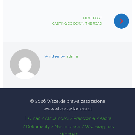
NEXT POST
CASTING DO DOWN THE ROAD
Written by
admin
© 2026 Wszelkie prawa zastrzeżone
www.wtzprzystan.cisi.pl
O nas
Aktualności
Pracownie
Kadra
Dokumenty
Nasze prace
Wspierają nas
Kontakt