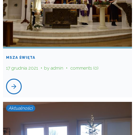
MSZA ŚWIĘTA
17 grudnia 2021
by
admin
comments (0)
arrow_forward
Aktualności