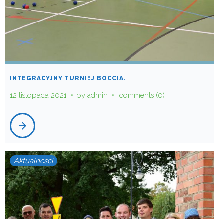
INTEGRACYJNY TURNIEJ BOCCIA.
12 listopada 2021
by
admin
comments (0)
arrow_forward
Aktualności