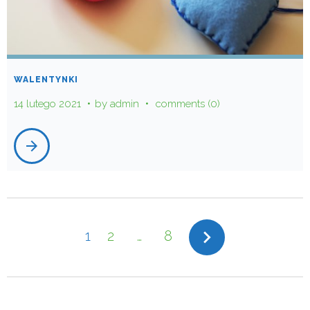
WALENTYNKI
14 lutego 2021
by
admin
comments (0)
arrow_forward
STRONICOWANIE
navigate_next
1
2
…
8
WPISÓW