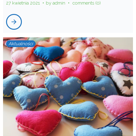
27 kwietnia 2021
by
admin
comments (0)
arrow_forward
Aktualności