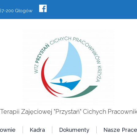
, 67-200 Głogów
 Terapii Zajęciowej "Przystań" Cichych Pracowni
cownie
Kadra
Dokumenty
Nasze Prac