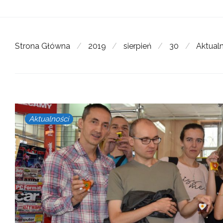
Strona Główna
/
2019
/
sierpień
/
30
/
Aktual
Aktualności