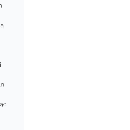
m
j
są
y
i
ni
jąc