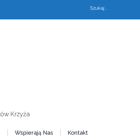
Szukaj
szukaj
ków Krzyża
e
Wspierają Nas
Kontakt