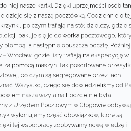
 do niej nasze kartki. Dzięki uprzejmości osób ta
 dzieje się z naszą pocztówką. Codziennie o te
rzynki, po czym trafiają na stół dzielczy, gdzie 
lekcji pakuje się je do worka pocztowego, któr
ny plombą, a następnie opuszcza pocztę. Później
– Wrocław, gdzie listy trafiają na ekspedycję w
 za pomocą maszyn. Tak posortowane przesyłk
cztowej, po czym są segregowane przez fach
oznać. Wszystko, czego się dowiedzieliśmy od Pa
 bowiem nasza wizyta na Poczcie nie była
jemy z Urzędem Pocztowym w Głogowie odbywa
tyk wykonujemy część obowiązków, które są
zięki tej współpracy zdobywamy nową wiedzę i