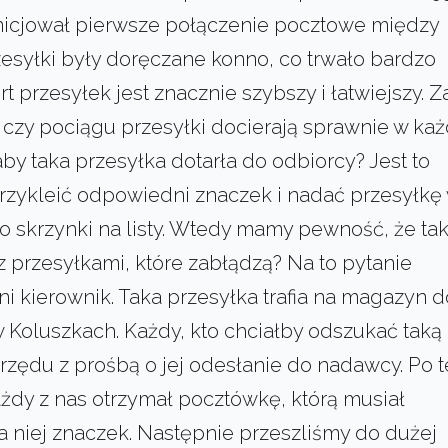
inicjował pierwsze połączenie pocztowe między
syłki były doręczane konno, co trwało bardzo
t przesyłek jest znacznie szybszy i łatwiejszy. Z
czy pociągu przesyłki docierają sprawnie w ka
aby taka przesyłka dotarła do odbiorcy? Jest to
przykleić odpowiedni znaczek i nadać przesyłkę
 skrzynki na listy. Wtedy mamy pewność, że ta
 z przesyłkami, które zabłądzą? Na to pytanie
 kierownik. Taka przesyłka trafia na magazyn d
Koluszkach. Każdy, kto chciałby odszukać taką
rzędu z prośbą o jej odesłanie do nadawcy. Po t
 Każdy z nas otrzymał pocztówkę, którą musiał
a niej znaczek. Następnie przeszliśmy do dużej