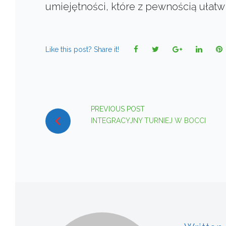
umiejętności, które z pewnością ułatw
Facebook
Twitter
Google+
Linked
P
Like this post? Share it!
NAWIGACJA
PREVIOUS POST
WPISU
INTEGRACYJNY TURNIEJ W BOCCI