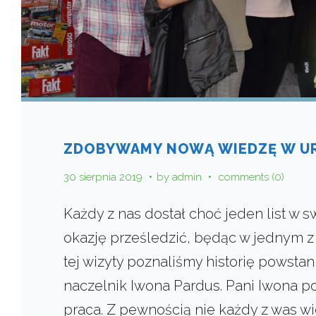
ZDOBYWAMY NOWĄ WIEDZĘ W U
30 sierpnia 2019
by
admin
comments (0)
Każdy z nas dostał choć jeden list w 
okazję prześledzić, będąc w jednym z
tej wizyty poznaliśmy historię powstani
naczelnik Iwona Pardus. Pani Iwona p
praca. Z pewnością nie każdy z was wi