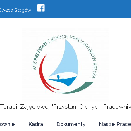
, 67-200 Głogów
 Terapii Zajęciowej "Przystań" Cichych Pracowni
cownie
Kadra
Dokumenty
Nasze Prac