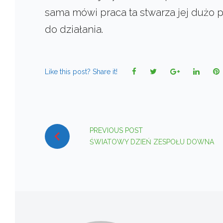
sama mówi praca ta stwarza jej dużo 
do działania.
Facebook
Twitter
Google+
Linked
P
Like this post? Share it!
NAWIGACJA
PREVIOUS POST
WPISU
ŚWIATOWY DZIEŃ ZESPOŁU DOWNA