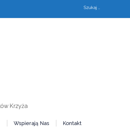
Szukaj
szukaj
ków Krzyża
e
Wspierają Nas
Kontakt