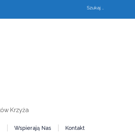
Szukaj
szukaj
ków Krzyża
e
Wspierają Nas
Kontakt