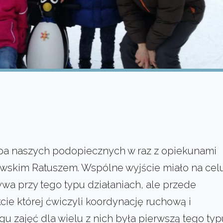
upa naszych podopiecznych w raz z opiekunami
owskim Ratuszem. Wspólne wyjście miało na cel
bywa przy tego typu działaniach, ale przede
cie której ćwiczyli koordynację ruchową i
u zajęć dla wielu z nich była pierwszą tego typ