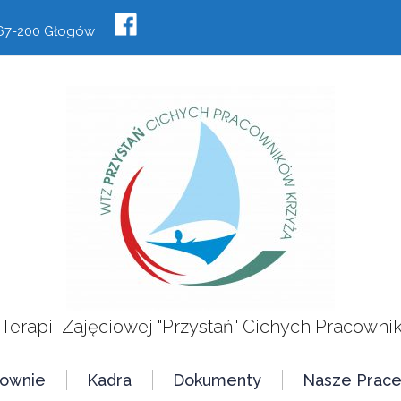
, 67-200 Głogów
 Terapii Zajęciowej "Przystań" Cichych Pracowni
cownie
Kadra
Dokumenty
Nasze Prac