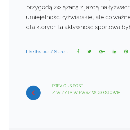
przygodą związaną z jazdą na łyżwach
umiejętności łyżwiarskie, ale co ważn
dla których ta aktywność sportowa by
Facebook
Twitter
Google+
Linked
P
Like this post? Share it!
NAWIGACJA
PREVIOUS POST
WPISU
Z WIZYTĄ W PWSZ W GŁOGOWIE