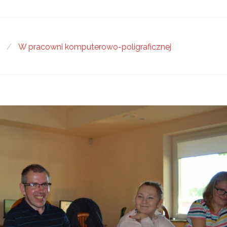
i
/
W pracowni komputerowo-poligraficznej