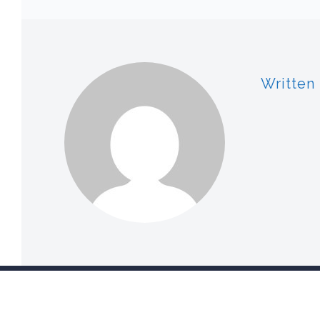
Written
© 2026 Wszelkie prawa zastrzeżone www.wtzpr