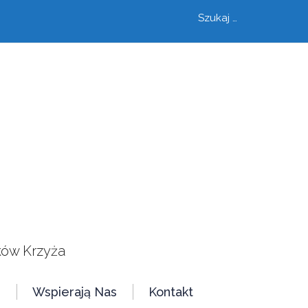
Szukaj
szukaj
ków Krzyża
e
Wspierają Nas
Kontakt