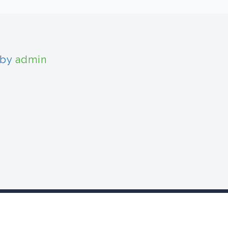
 by
admin
zystan.cisi.pl
O nas
Aktualności
Pracownie
Kadra
Doku