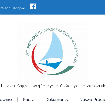
, 67-200 Głogów
 Terapii Zajęciowej "Przystań" Cichych Pracowni
cownie
Kadra
Dokumenty
Nasze Prac