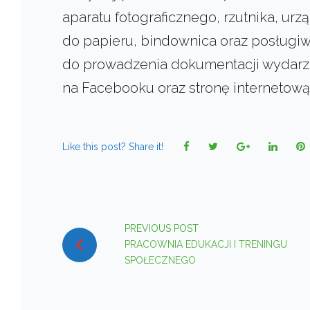
aparatu fotograficznego, rzutnika, urz
do papieru, bindownica oraz posługiw
do prowadzenia dokumentacji wydarzeń
na Facebooku oraz stronę internetową
Facebook
Twitter
Google+
Linked
P
Like this post? Share it!
NAWIGACJA
PREVIOUS POST
WPISU
PRACOWNIA EDUKACJI I TRENINGU
SPOŁECZNEGO