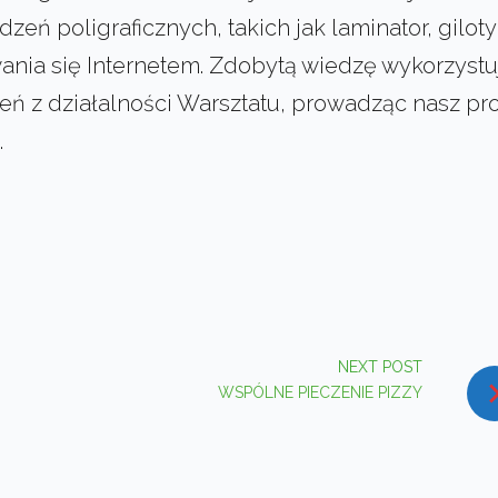
ądzeń poligraficznych, tak
ich jak laminator, gilot
ania się Internetem. Zdobytą wiedzę wykorzystu
 z działalności Warsztatu, prowadząc nasz prof
.
In
interest
NEXT POST
WSPÓLNE PIECZENIE PIZZY